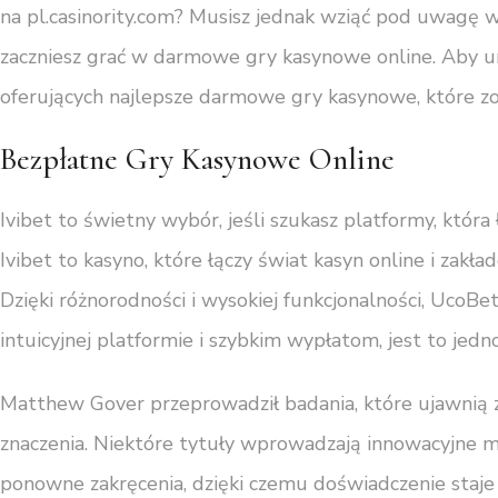
na pl.casinority.com? Musisz jednak wziąć pod uwagę 
zaczniesz grać w darmowe gry kasynowe online. Aby un
oferujących najlepsze darmowe gry kasynowe, które zos
Bezpłatne Gry Kasynowe Online
Ivibet to świetny wybór, jeśli szukasz platformy, któr
Ivibet to kasyno, które łączy świat kasyn online i za
Dzięki różnorodności i wysokiej funkcjonalności, UcoBe
intuicyjnej platformie i szybkim wypłatom, jest to jedn
Matthew Gover przeprowadził badania, które ujawnią zn
znaczenia. Niektóre tytuły wprowadzają innowacyjne mec
ponowne zakręcenia, dzięki czemu doświadczenie staje