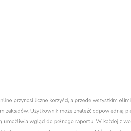
line przynosi liczne korzyści, a przede wszystkim elim
iem zakładów. Użytkownik może znaleźć odpowiednią pi
 nią umożliwia wgląd do pełnego raportu. W każdej z wer