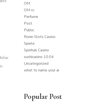
jest
OM
OM cc
Perfume
Post
Public
Ronin Slots Casino
Spiele
Spinhub Casino
sushicasino 10.04
dków.
Uncategorized
om
what to name your ai
Popular Post