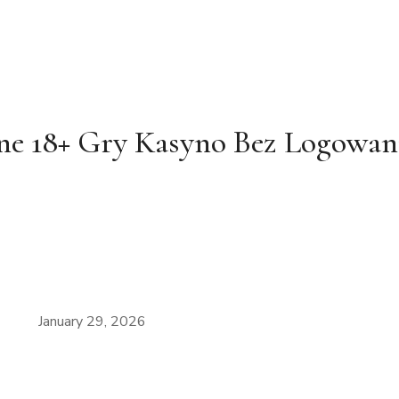
e 18+ Gry Kasyno Bez Logowan
January 29, 2026