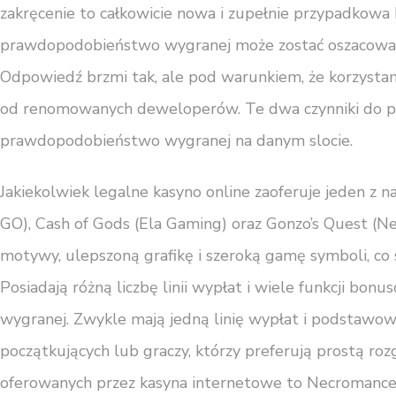
zakręcenie to całkowicie nowa i zupełnie przypadkowa
prawdopodobieństwo wygranej może zostać oszacowan
Odpowiedź brzmi tak, ale pod warunkiem, że korzystam
od renomowanych deweloperów. Te dwa czynniki do p
prawdopodobieństwo wygranej na danym slocie.
Jakiekolwiek legalne kasyno online zaoferuje jeden z
GO), Cash of Gods (Ela Gaming) oraz Gonzo’s Quest (
motywy, ulepszoną grafikę i szeroką gamę symboli, co s
Posiadają różną liczbę linii wypłat i wiele funkcji bo
wygranej. Zwykle mają jedną linię wypłat i podstawo
początkujących lub graczy, którzy preferują prostą r
oferowanych przez kasyna internetowe to Necromancer