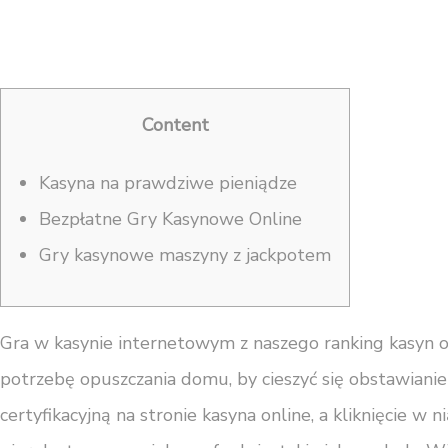
Content
Kasyna na prawdziwe pieniądze
Bezpłatne Gry Kasynowe Online
Gry kasynowe maszyny z jackpotem
Gra w kasynie internetowym z naszego ranking kasyn on
potrzebę opuszczania domu, by cieszyć się obstawian
certyfikacyjną na stronie kasyna online, a kliknięcie w