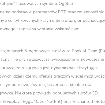
 kolejność losowanych symboli. Ogólne
e na podstawie parametrów RTP oraz zmienności slo
y z certyfikowanych kasyn online oraz gier pochodząc
ewnego stopnia są w stanie wskazać nam
 następujących 5-bębnowych slotów to Book of Dead (Pl
NetEnt). Te gry są zazwyczaj wyposażone w nowoczesne
prawia, że rozgrywka jest dynamiczna i ekscytująca.
nusowych, dzięki czemu oferują graczom więcej możliwośc
we symbole owoców, dzięki czemu są idealne dla
ozgrywkę. Niektóre przykłady popularnych slotów 3D
 (Evoplay), EggOMatic (NetEnt) oraz Enchanted (Betso