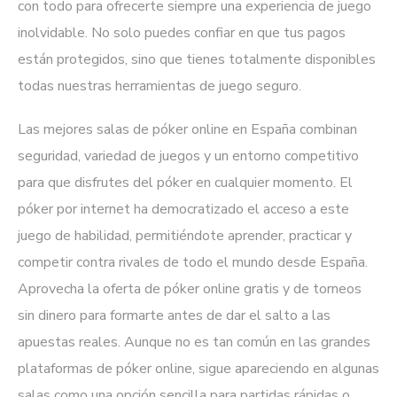
con todo para ofrecerte siempre una experiencia de juego
inolvidable. No solo puedes confiar en que tus pagos
están protegidos, sino que tienes totalmente disponibles
todas nuestras herramientas de juego seguro.
Las mejores salas de póker online en España combinan
seguridad, variedad de juegos y un entorno competitivo
para que disfrutes del póker en cualquier momento. El
póker por internet ha democratizado el acceso a este
juego de habilidad, permitiéndote aprender, practicar y
competir contra rivales de todo el mundo desde España.
Aprovecha la oferta de póker online gratis y de torneos
sin dinero para formarte antes de dar el salto a las
apuestas reales. Aunque no es tan común en las grandes
plataformas de póker online, sigue apareciendo en algunas
salas como una opción sencilla para partidas rápidas o